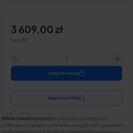
3 609,00 zł
bez VAT
−
+
Dodaj do koszyka
Zapytaj o produkt
Wózek masztowy ręczny
to praktyczne rozwiązanie do
podnoszenia i transportu ładunków w magazynach, warsztatach i
strefach logistycznych. Konstrukcja została zaprojektowana z