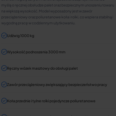
myślą o ręcznej obsłudze palet oraz bezpiecznym unoszeniu towaru
na większą wysokość. Model wyposażony jest w zawór
przeciążeniowy oraz poliuretanowe koła i rolki, co wspiera stabilną i
wygodną pracę w codziennym użytkowaniu.
Udźwig 1000 kg
Wysokość podnoszenia 3000 mm
Ręczny wózek masztowy do obsługi palet
Zawór przeciążeniowy zwiększający bezpieczeństwo pracy
Koła przednie i tylne rolki pojedyncze poliuretanowe