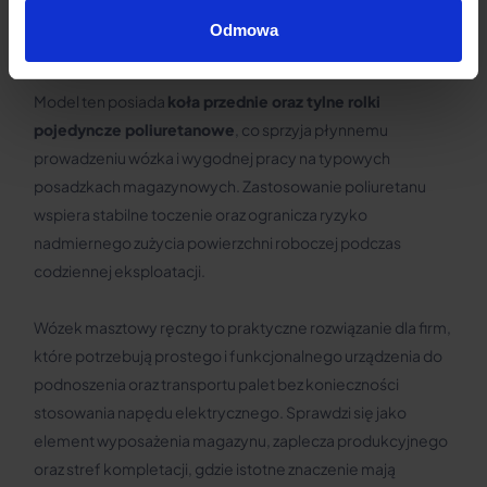
liczy się powtarzalność operacji magazynowych oraz
Odmowa
ochrona operatora i transportowanego ładunku.
Model ten posiada
koła przednie oraz tylne rolki
pojedyncze poliuretanowe
, co sprzyja płynnemu
prowadzeniu wózka i wygodnej pracy na typowych
posadzkach magazynowych. Zastosowanie poliuretanu
wspiera stabilne toczenie oraz ogranicza ryzyko
nadmiernego zużycia powierzchni roboczej podczas
codziennej eksploatacji.
Wózek masztowy ręczny to praktyczne rozwiązanie dla firm,
które potrzebują prostego i funkcjonalnego urządzenia do
podnoszenia oraz transportu palet bez konieczności
stosowania napędu elektrycznego. Sprawdzi się jako
element wyposażenia magazynu, zaplecza produkcyjnego
oraz stref kompletacji, gdzie istotne znaczenie mają