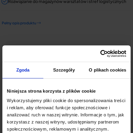
Rozwiązanie do magazynów warsztatów i stref logistycznych
Pełny opis produktu
POMOC:
Masz pytania? Chcesz zamówić?
Zadzwoń do naszego specjalisty:
Zgoda
Szczegóły
O plikach cookies
+48 123 510 888
Niniejsza strona korzysta z plików cookie
Wykorzystujemy pliki cookie do spersonalizowania treści
i reklam, aby oferować funkcje społecznościowe i
Opis
analizować ruch w naszej witrynie. Informacje o tym, jak
Specyfikacja techniczna
korzystasz z naszej witryny, udostępniamy partnerom
społecznościowym, reklamowym i analitycznym.